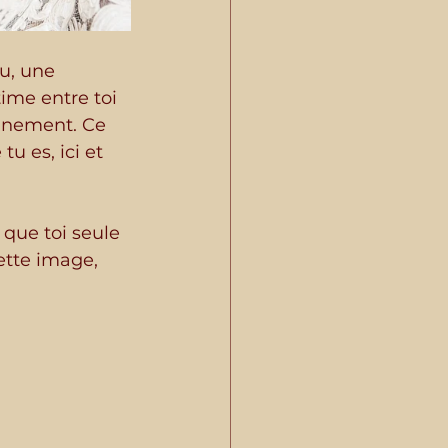
u, une 
ime entre toi 
inement. Ce 
tu es, ici et 
 que toi seule 
ette image, 