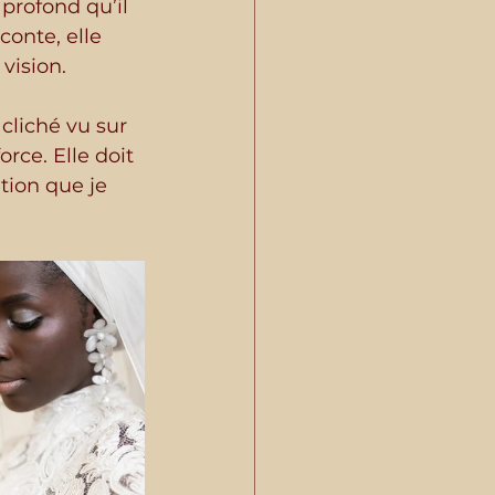
 profond qu’il 
conte, elle 
vision.
cliché vu sur 
orce. Elle doit 
ntion que je 