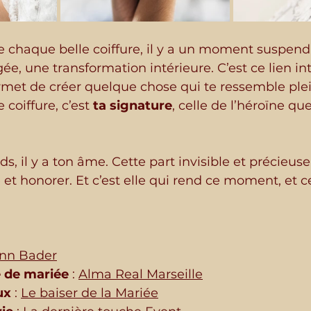
e chaque belle coiffure, il y a un moment suspend
e, une transformation intérieure. C’est ce lien int
rmet de créer quelque chose qui te ressemble ple
 coiffure, c’est 
ta signature
, celle de l’héroïne que 
s, il y a ton âme. Cette part invisible et précieuse
t honorer. Et c’est elle qui rend ce moment, et c
nn Bader
 de mariée 
: 
Alma Real Marseille
ux
 : 
Le baiser de la Mariée