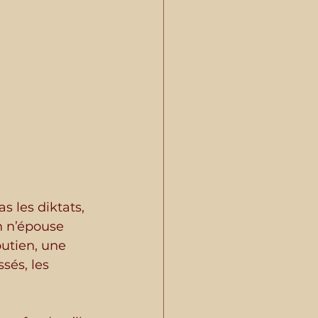
as les diktats, 
On n’épouse 
utien, une 
sés, les 